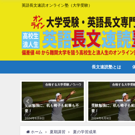
英語長文速読オンライン塾（大学受験）
長文速読塾とは
合格する大学受験ノウハウ
合格する大学受
受験勉強に、机も椅子も鉛筆も不
受験勉強に、机も椅子も鉛
要！
要！
2024年6月9日
2024年6月9日
ホーム
夏期講習
夏の学習成果