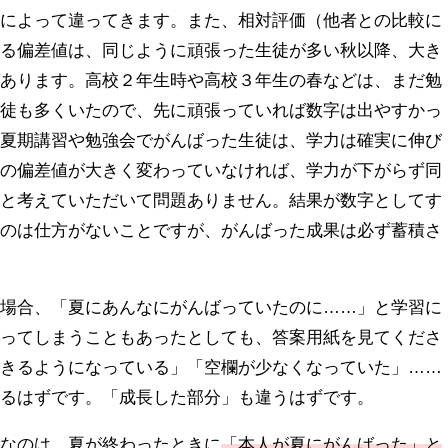
トによって違ってきます。また、相対評価（他者との比較に
なる偏差値は、同じように頑張った生徒が多い秋以降、大き
ばあります。高校２年生時や高校３年生の春などは、まだ勉
生徒も多くいたので、先に頑張っていれば数字は出やすかっ
、夏期講習や勉強会でがんばった生徒は、学力は確実に伸び
けの偏差値が大きく変わっていなければ、学力が下がらず同
だと考えていただいて問題ありません。結果が数字としてす
るのは仕方がないことですが、がんばった成果は必ず蓄積さ
た場合、「夏にあんなにがんばっていたのに……」と学習に
がってしまうこともあったとしても、答案用紙を見てくださ
できるようになっている」「空欄が少なくなっていた」……
かるはずです。「成長した部分」も違うはずです。
切なのは、夏が終わったときに
「本人が夏にがんばった」と