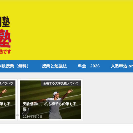
体験授業（無料）
授業と勉強法
料金 2026
入塾申込 o
験ノウハウ
合格する大学受験ノウハウ
筆も不
受験勉強に、机も椅子も鉛筆も不
要！
2024年6月9日