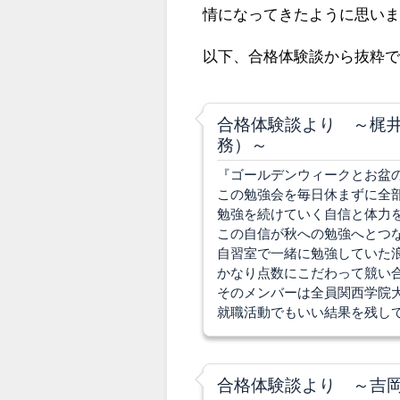
情になってきたように思い
以下、合格体験談から抜粋
合格体験談より ～梶
務）～
『ゴールデンウィークとお盆
この勉強会を毎日休まずに全
勉強を続けていく自信と体力
この自信が秋への勉強へとつ
自習室で一緒に勉強していた
かなり点数にこだわって競い
そのメンバーは全員関西学院
就職活動でもいい結果を残し
合格体験談より ～吉