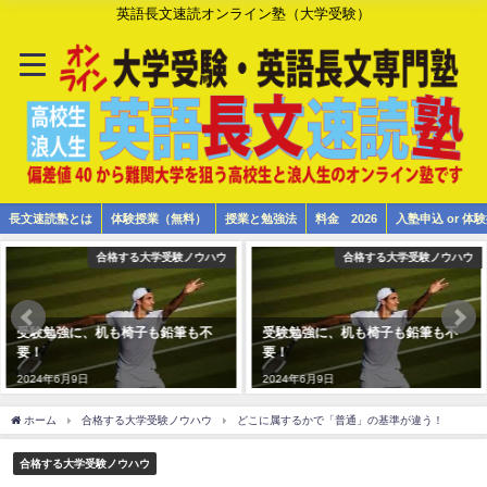
英語長文速読オンライン塾（大学受験）
長文速読塾とは
体験授業（無料）
授業と勉強法
料金 2026
入塾申込 or 
合格する大学受験ノウハウ
合格する大学受験ノウハウ
受験勉強に、机も椅子も鉛筆も不
受験勉強に、机も椅子も鉛筆も不
要！
要！
2024年6月9日
2024年6月9日
ホーム
合格する大学受験ノウハウ
どこに属するかで「普通」の基準が違う！
合格する大学受験ノウハウ