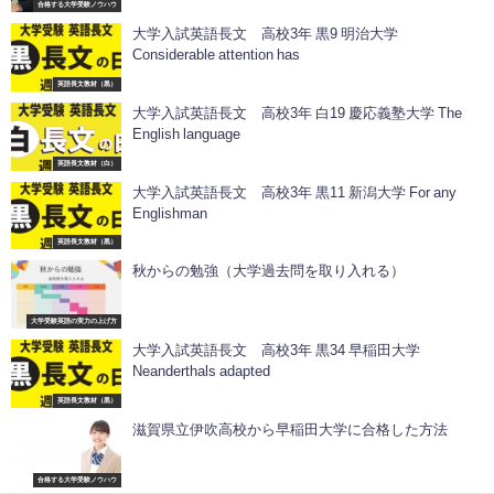
合格する大学受験ノウハウ
大学入試英語長文 高校3年 黒9 明治大学
Considerable attention has
英語長文教材（黒）
大学入試英語長文 高校3年 白19 慶応義塾大学 The
English language
英語長文教材（白）
大学入試英語長文 高校3年 黒11 新潟大学 For any
Englishman
英語長文教材（黒）
秋からの勉強（大学過去問を取り入れる）
大学受験英語の実力の上げ方
大学入試英語長文 高校3年 黒34 早稲田大学
Neanderthals adapted
英語長文教材（黒）
滋賀県立伊吹高校から早稲田大学に合格した方法
合格する大学受験ノウハウ