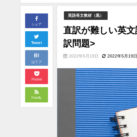
英語長文教材（黒）
シェア
直訳が難しい英文読
訳問題>
Tweet
B!
2022年5月19日
2022年5月19
はてブ
Pocket
Feedly