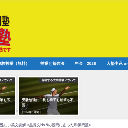
体験授業（無料）
授業と勉強法
料金 2026
入塾申込 o
験ノウハウ
合格する大学受験ノウハウ
筆も不
受験勉強に、机も椅子も鉛筆も不
要！
2024年6月9日
難しい英文読解 <黒長文No.9の設問にあった和訳問題>