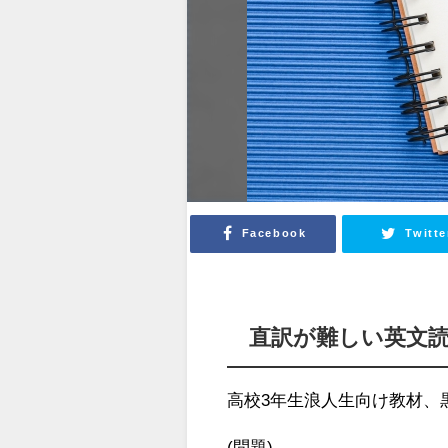
Facebook
Twitte
直訳が難しい英文
高校3年生浪人生向け教材、
(問題)