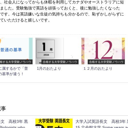
で、社会人になってからも休暇を利用してカナダやオーストラリアに短
きました。受験勉強で英語を頑張っておくと、後に勉強したくなった
楽です。今は英語嫌いな生徒の気持ちも分かるので、恥ずかしがらずに
していただけると嬉しいです。
格する大学受験ノウハウ
合格する大学受験ノウハウ
合格する大学受験ノウハウ
に属するかで「普
1月のおたより
１２月のおたより
の基準が違う！
記事
文 高校3年 黒
大学入試英語長文 高校3年 
ologists who
15 立命館大学 Some years a