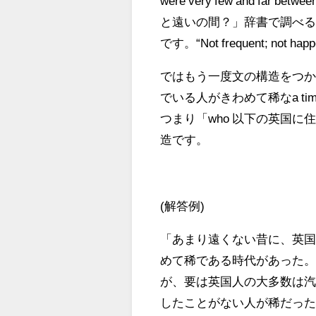
were very few and 
と遠いの間？」辞書で調べると、f
です。“Not frequent; no
ではもう一度文の構造をつか
でいる人がきわめて稀なa tim
つまり「who 以下の英国
造です。
(解答例)
「あまり遠くない昔に、英
めて稀である時代があった
が、要は英国人の大多数は
したことがない人が稀だっ