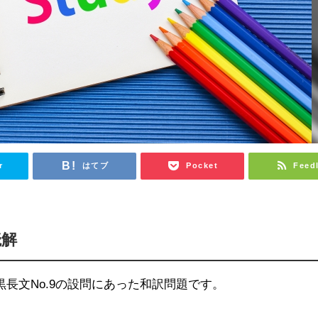
r
はてブ
Pocket
Feed
読解
黒長文No.9の設問にあった和訳問題です。