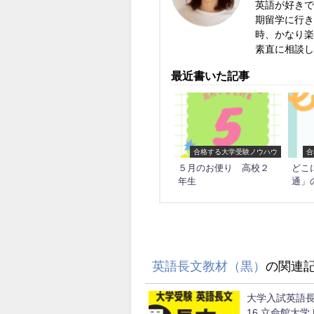
英語が好き
期留学に行
時、かなり
素直に相談
最近書いた記事
合格する大学受験ノウハウ
合
５月のお便り 高校２
どこ
年生
通」
英語長文教材（黒）
の関連
大学入試英語長
16 立命館大学 Bi