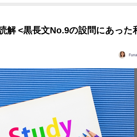
解 <黒長文No.9の設問にあった
Funa
日