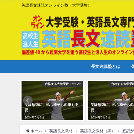
英語長文速読オンライン塾（大学受験）
長文速読塾とは
合格する大学受験ノウハウ
合格する大学受
受験勉強に、机も椅子も鉛筆も不
受験勉強に、机も椅子も鉛
要！
要！
2024年6月9日
2024年6月9日
ホーム
英語長文教材
英語長文教材（黒）
直訳が