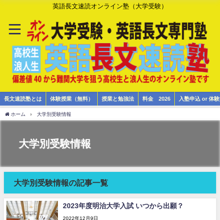
英語長文速読オンライン塾（大学受験）
長文速読塾とは
体験授業（無料）
授業と勉強法
料金 2026
入塾申込 or 
ホーム
大学別受験情報
大学別受験情報
大学別受験情報の記事一覧
2023年度明治大学入試 いつから出願？
2022年12月9日