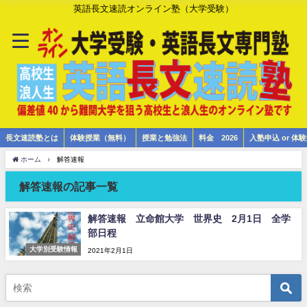
英語長文速読オンライン塾（大学受験）
長文速読塾とは
体験授業（無料）
授業と勉強法
料金 2026
入塾申込 or 
ホーム
解答速報
解答速報の記事一覧
解答速報 立命館大学 世界史 2月1日 全学
部日程
大学別受験情報
2021年2月1日