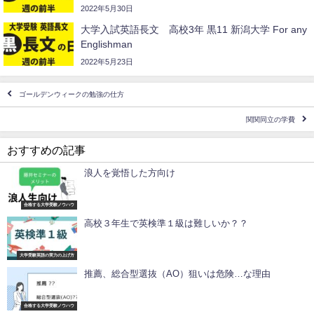
2022年5月30日
大学入試英語長文 高校3年 黒11 新潟大学 For any
Englishman
2022年5月23日
ゴールデンウィークの勉強の仕方
関関同立の学費
おすすめの記事
浪人を覚悟した方向け
合格する大学受験ノウハウ
高校３年生で英検準１級は難しいか？？
大学受験英語の実力の上げ方
推薦、総合型選抜（AO）狙いは危険…な理由
合格する大学受験ノウハウ