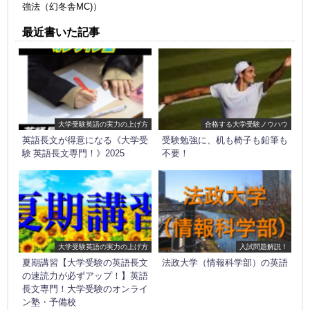
強法（幻冬舎MC)）
最近書いた記事
大学受験英語の実力の上げ方
合格する大学受験ノウハウ
英語長文が得意になる《大学受
受験勉強に、机も椅子も鉛筆も
験 英語長文専門！》2025
不要！
大学受験英語の実力の上げ方
入試問題解説！
夏期講習【大学受験の英語長文
法政大学（情報科学部）の英語
の速読力が必ずアップ！】英語
長文専門！大学受験のオンライ
ン塾・予備校