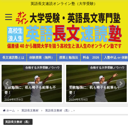
英語長文速読オンライン塾（大学受験）
長文速読塾とは
体験授業（無料）
授業と勉強法
料金 2026
入塾申込 or 
合格する大学受験ノウハウ
合格する大学受験ノウハウ
受験勉強に、机も椅子も鉛筆も不
受験勉強に、机も椅子も鉛筆も不
要！
要！
2024年6月9日
2024年6月9日
ホーム
英語長文教材
英語長文教材（黒）
大学入試英語長文 高校3年 黒7 駿河台大学 L
英語長文教材（黒）