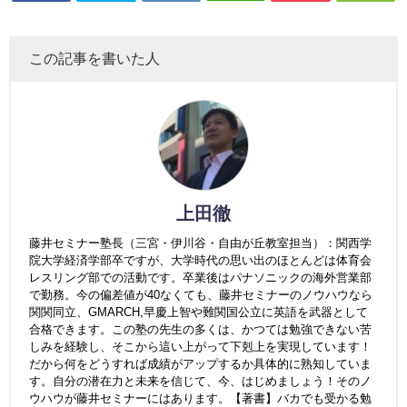
この記事を書いた人
上田徹
藤井セミナー塾長（三宮・伊川谷・自由が丘教室担当）：関西学
院大学経済学部卒ですが、大学時代の思い出のほとんどは体育会
レスリング部での活動です。卒業後はパナソニックの海外営業部
で勤務。今の偏差値が40なくても、藤井セミナーのノウハウなら
関関同立、GMARCH,早慶上智や難関国公立に英語を武器として
合格できます。この塾の先生の多くは、かつては勉強できない苦
しみを経験し、そこから這い上がって下剋上を実現しています！
だから何をどうすれば成績がアップするか具体的に熟知していま
す。自分の潜在力と未来を信じて、今、はじめましょう！そのノ
ウハウが藤井セミナーにはあります。【著書】バカでも受かる勉