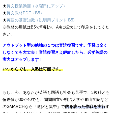
★
長文授業動画（水曜日にアップ）
★
長文教材PDF（B5）
★
英語の基礎知識（説明用プリント B5)
※教材の用紙はB5で印刷か、A4に拡大して印刷をしてくだ
さい。
アウトプット型の勉強の１つは音読復習です。予習は全く
しなくても大丈夫！音読復習さえ継続したら、必ず英語の
実力はアップします！
いつからでも、入塾は可能です。
もし、今、あなたが英語も国語も社会も苦手で、3教科とも
偏差値が30や40でも、関関同立や明治大学や青山学院など
のGMARCHなら「選択と集中」で
的を絞った作戦を実行
す