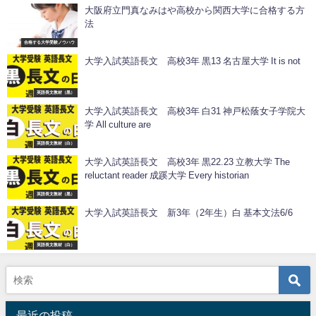
大阪府立門真なみはや高校から関西大学に合格する方
法
合格する大学受験ノウハウ
大学入試英語長文 高校3年 黒13 名古屋大学 It is not
英語長文教材（黒）
大学入試英語長文 高校3年 白31 神戸松蔭女子学院大
学 All culture are
英語長文教材（白）
大学入試英語長文 高校3年 黒22.23 立教大学 The
reluctant reader 成蹊大学 Every historian
英語長文教材（黒）
大学入試英語長文 新3年（2年生）白 基本文法6/6
英語長文教材（白）
最近の投稿