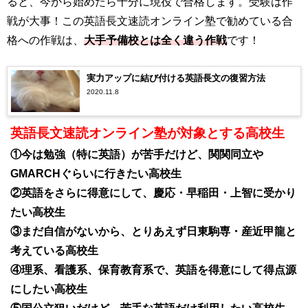
ると、今から始めたら十分に現役で合格します。受験は作
戦が大事！この英語長文速読オンライン塾で勧めている合
格への作戦は、
大手予備校とは全く違う作戦
です！
実力アップに結び付ける英語長文の復習方法
2020.11.8
英語長文速読オンライン塾が対象とする高校生
①今は勉強（特に英語）が苦手だけど、関関同立や
GMARCHぐらいに行きたい高校生
②英語をさらに得意にして、慶応・早稲田・上智に受かり
たい高校生
③まだ自信がないから、とりあえず日東駒専・産近甲龍と
考えている高校生
④理系、看護系、保育教育系で、英語を得意にして得点源
にしたい高校生