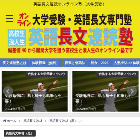
英語長文速読オンライン塾（大学受験）
長文速読塾とは
体験授業（無料）
授業と勉強法
料金 2026
入塾申込 or 
合格する大学受験ノウハウ
合格する大学受験ノウハウ
受験勉強に、机も椅子も鉛筆も不
受験勉強に、机も椅子も鉛筆も不
要！
要！
2024年6月9日
2024年6月9日
ホーム
英語長文教材
英語長文教材（黒）
大学入試英語長文 高校3年 黒17 慶応義塾大学 
英語長文教材（黒）