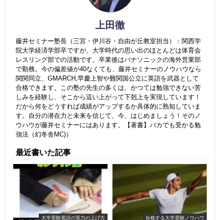
上田徹
藤井セミナー塾長（三宮・伊川谷・自由が丘教室担当）：関西学
院大学経済学部卒ですが、大学時代の思い出のほとんどは体育会
レスリング部での活動です。卒業後はパナソニックの海外営業部
で勤務。今の偏差値が40なくても、藤井セミナーのノウハウなら
関関同立、GMARCH,早慶上智や難関国公立に英語を武器として
合格できます。この塾の先生の多くは、かつては勉強できない苦
しみを経験し、そこから這い上がって下剋上を実現しています！
だから何をどうすれば成績がアップするか具体的に熟知していま
す。自分の潜在力と未来を信じて、今、はじめましょう！そのノ
ウハウが藤井セミナーにはあります。【著書】バカでも受かる勉
強法（幻冬舎MC)）
最近書いた記事
大学受験英語の実力の上げ方
合格する大学受験ノウハウ