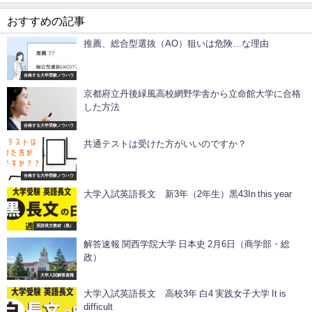
おすすめの記事
推薦、総合型選抜（AO）狙いは危険…な理由
合格する大学受験ノウハウ
京都府立丹後緑風高校網野学舎から立命館大学に合格
した方法
合格する大学受験ノウハウ
共通テストは受けた方がいいのですか？
合格する大学受験ノウハウ
大学入試英語長文 新3年（2年生）黒43In this year
英語長文教材（黒）
解答速報 関西学院大学 日本史 2月6日（商学部・総
政）
大学入試解答速報
大学入試英語長文 高校3年 白4 実践女子大学 It is
difficult