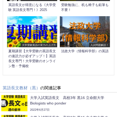
英語長文が得意になる《大学受
受験勉強に、机も椅子も鉛筆も
験 英語長文専門！》2025
不要！
大学受験英語の実力の上げ方
入試問題解説！
夏期講習【大学受験の英語長文
法政大学（情報科学部）の英語
の速読力が必ずアップ！】英語
長文専門！大学受験のオンライ
ン塾・予備校
英語長文教材（黒）
の関連記事
大学入試英語長文 高校3年 黒16 立命館大学
Biologists who ponder
2022年6月27日