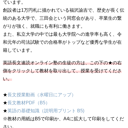
ています。
創設者は1万円札に描かれている福沢諭吉で、歴史が長く伝
統のある大学で、三田会という同窓会があり、卒業生の繋
がりが強く、就職にも有利に働きます。
また、私立大学の中では最も大学院への進学率も高く、令
和元年の司法試験での合格率がトップなど優秀な学生が在
籍しています。
英語長文速読オンライン塾の生徒の方は、この下の★の右
側をクリックして教材を取り出して、授業を受けてくださ
い。
★
長文授業動画（水曜日にアップ）
★
長文教材PDF（B5）
★
英語の基礎知識（説明用プリント B5)
※教材の用紙はB5で印刷か、A4に拡大して印刷をしてくだ
さい。