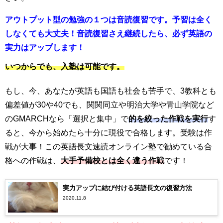
アウトプット型の勉強の１つは音読復習です。予習は全く
しなくても大丈夫！音読復習さえ継続したら、必ず英語の
実力はアップします！
いつからでも、入塾は可能です。
もし、今、あなたが英語も国語も社会も苦手で、3教科とも
偏差値が30や40でも、関関同立や明治大学や青山学院など
のGMARCHなら「選択と集中」で
的を絞った作戦を実行
す
ると、今から始めたら十分に現役で合格します。受験は作
戦が大事！この英語長文速読オンライン塾で勧めている合
格への作戦は、
大手予備校とは全く違う作戦
です！
実力アップに結び付ける英語長文の復習方法
2020.11.8