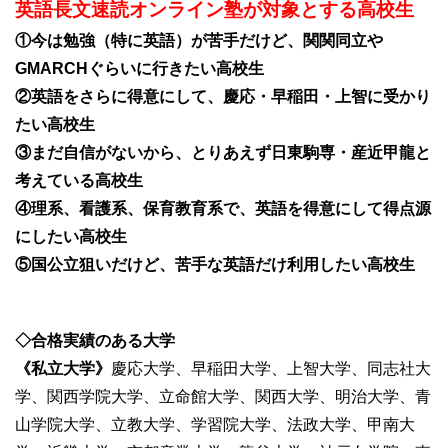
英語長文速読オンライン塾が対象とする高校生
①今は勉強（特に英語）が苦手だけど、関関同立や
GMARCHぐらいに行きたい高校生
②英語をさらに得意にして、慶応・早稲田・上智に受かり
たい高校生
③まだ自信がないから、とりあえず日東駒専・産近甲龍と
考えている高校生
④理系、看護系、保育教育系で、英語を得意にして得点源
にしたい高校生
⑤国公立狙いだけど、苦手な英語だけ利用したい高校
生
◇合格実績のある大学
《私立大学》
慶応大学、早稲田大学、上智大学、同志社大
学、関西学院大学、立命館大学、関西大学、明治大学、青
山学院大学、立教大学、学習院大学、法政大学、甲南大