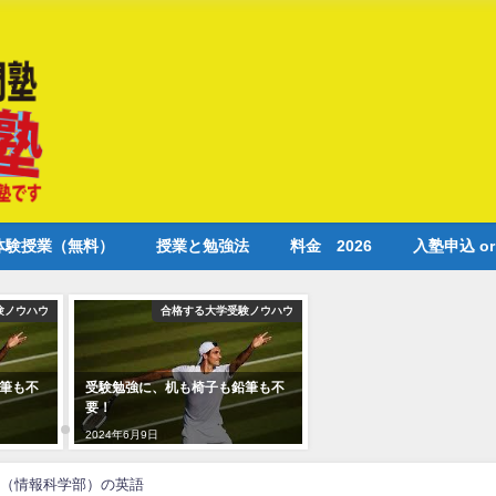
体験授業（無料）
授業と勉強法
料金 2026
入塾申込 o
験ノウハウ
合格する大学受験ノウハウ
筆も不
受験勉強に、机も椅子も鉛筆も不
要！
2024年6月9日
（情報科学部）の英語