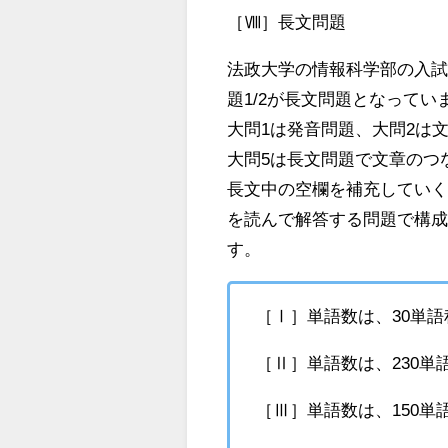
［Ⅷ］長文問題
法政大学の情報科学部の入試
題1/2が長文問題となってい
大問1は発音問題、大問2は
大問5は長文問題で文章のつ
長文中の空欄を補充していく
を読んで解答する問題で構
す。
［Ⅰ］単語数は、30単語
［Ⅱ］単語数は、230単
［Ⅲ］単語数は、150単