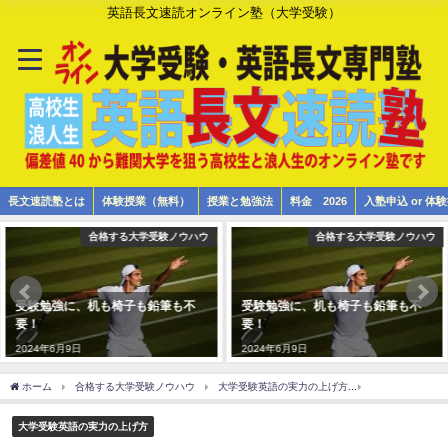
英語長文速読オンライン塾（大学受験）
長文速読塾とは
体験授業（無料）
授業と勉強法
料金 2026
入塾申込 or 
合格する大学受験ノウハウ
合格する大学受験ノウハウ
受験勉強に、机も椅子も鉛筆も不
受験勉強に、机も椅子も鉛筆も不
要！
要！
2024年6月9日
2024年6月9日
ホーム
合格する大学受験ノウハウ
大学受験英語の実力の上げ方
使いこなしたい
大学受験英語の実力の上げ方