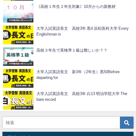
《高校１年生２年生対象》10月からの新教材
大学受験英語の実力の上げ方
大学入試英語長文 高校3年 黒4 浜松医科大学 Every
Englishman is
英語長文教材（黒）
高校３年生で英検準１級は難しいか？？
大学受験英語の実力の上げ方
大学入試英語長文 新3年（2年生）黒50Before
departing for
英語長文教材（黒）
大学入試英語長文 高校3年 白13 明治学院大学 The
bare record
英語長文教材（白）