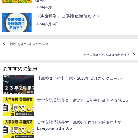
備校
2024年6月6日
『映像授業』は受験勉強向き？？
2024年5月24日
【覚悟をきめる】夏の勉強会
本当に覚えられるゴロ合わせは？
おすすめの記事
【高校２年生】年末～2023年２月スケジュール
未分類
大学入試英語長文 新3年（2年生）白 基本文法3/6
英語長文教材（白）
大学入試英語長文 高校3年 白11 大阪市立大学
Everyone in the U.S
英語長文教材（白）