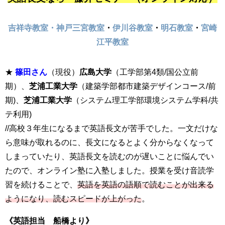
吉祥寺教室・
神戸三
宮教室
・
伊川谷教室
・
明石教室
・
宮崎
江平教室
★
篠田さん
（現役）
広島大学
（工学部第4類/
国公立前
期
）、
芝浦工業大学
（建築学部都市建築デザインコース/前
期)、
芝浦工業大学
（システム理工学部環境システム学科/共
テ利用)
//高校３年生になるまで
英語長文が苦手でした。一文だけな
ら意味が取れるのに、長文になるとよく分からなくなって
しまっていたり、英語長文を読むのが遅いことに悩んでい
たので、オンライン塾に入塾しました。
授業を受け音読学
習を続けることで、
英語を英語の語順で読むことが出来る
ようになり、読むスピードが上がった
。
《英語担当 船橋より》