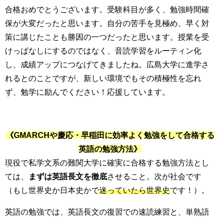
合格おめでとうございます。受験科目が多く、勉強時間確
保が大変だったと思います。自分の苦手を見極め、早く対
策に講じたことも勝因の一つだったと思います。授業を受
けっぱなしにするのではなく、音読学習をルーティン化
し、成績アップにつなげてきましたね。広島大学に進学さ
れるとのことですが、新しい環境でもその積極性を忘れ
ず、勉学に励んでください！応援しています。
《GMARCHや慶応・早稲田
に効率よく勉強をして合格する
英語の勉強方法》
現役で私学文系の難関大学に確実に合格する勉強方法とし
ては、
まずは英語長文を徹底
させること。次が社会です
（もし世界史か日本史かで
迷っていたら世界史
です！）。
英語の勉強では、英語長文の復習での速読練習と、単熟語