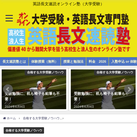
英語長文速読オンライン塾（大学受験）
長文速読塾とは
体験授業（無料）
授業と勉強法
料金 2026
入塾申込 or 
合格する大学受験ノウハウ
合格する大学受験ノウハウ
受験勉強に、机も椅子も鉛筆も不
受験勉強に、机も椅子も鉛筆も不
要！
要！
2024年6月9日
2024年6月9日
ホーム
合格する大学受験ノウハウ
2023 岐阜県立岐阜高校から広島大学（工学部第4
合格する大学受験ノウハウ