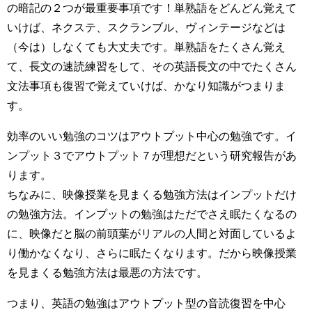
の暗記の２つが最重要事項です！単熟語をどんどん覚えて
いけば、ネクステ、スクランブル、ヴィンテージなどは
（今は）しなくても大丈夫です。単熟語をたくさん覚え
て、長文の速読練習をして、その英語長文の中でたくさん
文法事項も復習で覚えていけば、かなり知識がつまりま
す。
効率のいい勉強のコツはアウトプット中心の勉強です。イ
ンプット３でアウトプット７が理想だという研究報告があ
ります。
ちなみに、映像授業を見まくる勉強方法はインプットだけ
の勉強方法。インプットの勉強はただでさえ眠たくなるの
に、映像だと脳の前頭葉がリアルの人間と対面しているよ
り働かなくなり、さらに眠たくなります。だから映像授業
を見まくる勉強方法は最悪の方法です。
つまり、英語の勉強はアウトプット型の音読復習を中心