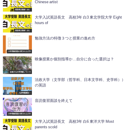
Chinese artist
英語長文教材（白）
大学入試英語長文 高校3年 白3 東北学院大学 Eight
hours of
英語長文教材（白）
勉強方法の特徴３つと授業の進め方
大学受験英語の実力の上げ方
映像授業か個別指導か…自分に合った選択は？
合格する大学受験ノウハウ
法政大学（文学部（哲学科、日本文学科、史学科））
の英語
入試問題解説！
音読復習面談を終えて
大学受験英語の実力の上げ方
大学入試英語長文 高校3年 白6 東洋大学 Most
parents scold