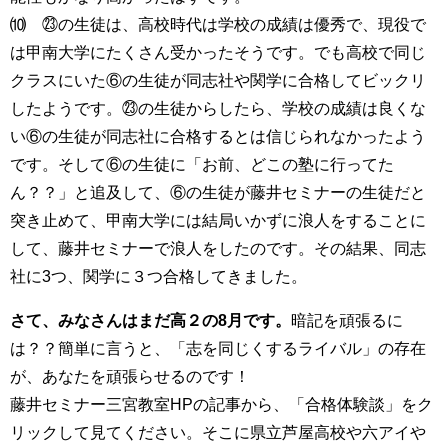
⑽ ㉓の生徒は、高校時代は学校の成績は優秀で、現役で
は甲南大学にたくさん受かったそうです。でも高校で同じ
クラスにいた⑥の生徒が同志社や関学に合格してビックリ
したようです。㉓の生徒からしたら、学校の成績は良くな
い⑥の生徒が同志社に合格するとは信じられなかったよう
です。そして⑥の生徒に「お前、どこの塾に行ってた
ん？？」と追及して、⑥の生徒が藤井セミナーの生徒だと
突き止めて、甲南大学には結局いかずに浪人をすることに
して、藤井セミナーで浪人をしたのです。その結果、同志
社に3つ、関学に３つ合格してきました。
さて、みなさんはまだ高２の8月です。
暗記を頑張るに
は？？簡単に言うと、「志を同じくするライバル」の存在
が、あなたを頑張らせるのです！
藤井セミナー三宮教室HPの記事から、「合格体験談」をク
リックして見てください。そこに県立芦屋高校や六アイや