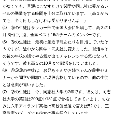
がなくても、普通にこなすだけで関学や同志社に受かるレ
ベルの準備をする時間を十分に取れています。（高１から
でも、全く何もしなければ受かりませんよ！）
⑷ ⑤の生徒はサッカー部で全国大会に出場して、高３の1
月 3日に引退。全国ベスト16のチームのメンバーです。
⑸ ⑥の生徒は、最初は産近甲龍あたりを目指していたそ
うですが、途中から関学・同志社に変えました。就活やそ
の後の年収の話でやる気が出てチャレンジする気になった
そうです。彼も高３の10月まで部活をしていました。
⑹ ④⑤⑥の生徒は、お兄ちゃんやお姉ちゃんが藤井セミ
ナーから関学や同志社に現役合格しているので、他の生徒
とは意識が違いました。
⑺ ⑫の生徒は、今、同志社大学の2年です。彼女は、同志
社大学の英語は200点中181点で合格してきています。ちな
みに六甲アイランド高校は高校偏差値で言えば52です。三
宮教室のブログでも彼女の事を紹介しています。