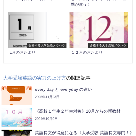
準が違う！
合格する大学受験ノウハウ
合格する大学受験ノウハウ
1月のおたより
１２月のおたより
大学受験英語の実力の上げ方
の関連記事
every day と everyday の違い
2025年11月23日
《高校１年生２年生対象》10月からの新教材
2024年10月9日
英語長文が得意になる《大学受験 英語長文専門！》