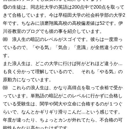
⑬の生徒は、同志社大学の英語は200点中で200点を取って
きて合格しています。今は早稲田大学の社会科学部の大学2
年です。ちなみに須磨翔風高校の高校偏差値は52です。伊
川谷教室のブログでも彼の事を紹介しています。
⑻ 浪人生の暗記のレベルがスゴイです。彼らは一度滑っ
ているので、「やる気」「気合」「意識」が全然違うので
す。
また浪人生は、どこの大学に行けば何がどれほど違うか…
も良く分かって理解しているので、 それも「やる気」の
原動力になっています。
⑼ これらの浪人生は、かなり高得点を取って余裕で受か
っています。単熟語の暗記がこのレベルに行かずに合格し
ている受験生は、関学や関大や立命に合格するのが１つぐ
らいで、なんとかギリギリ滑りこんだ…という感じです。
年度が違ったり、ちょっとカンが外れてたら、不合格の可
能性もかなり高かったはずです。