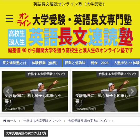
英語長文速読オンライン塾（大学受験）
長文速読塾とは
体験授業（無料）
授業と勉強法
料金 2026
入塾申込 or 
合格する大学受験ノウハウ
合格する大学受験ノウハウ
受験勉強に、机も椅子も鉛筆も不
受験勉強に、机も椅子も鉛筆も不
要！
要！
2024年6月9日
2024年6月9日
ホーム
合格する大学受験ノウハウ
大学受験英語の実力の上げ方
８月のお便り（
大学受験英語の実力の上げ方