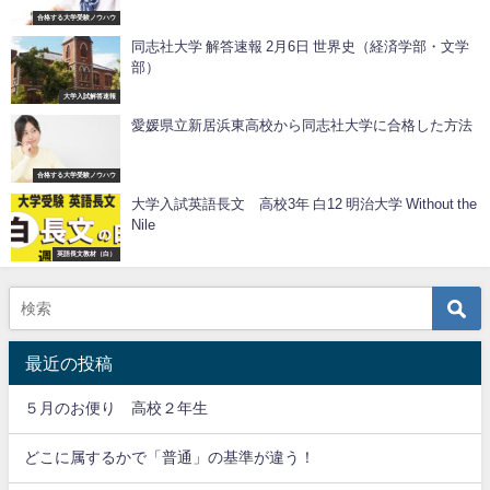
合格する大学受験ノウハウ
同志社大学 解答速報 2月6日 世界史（経済学部・文学
部）
大学入試解答速報
愛媛県立新居浜東高校から同志社大学に合格した方法
合格する大学受験ノウハウ
大学入試英語長文 高校3年 白12 明治大学 Without the
Nile
英語長文教材（白）
最近の投稿
５月のお便り 高校２年生
どこに属するかで「普通」の基準が違う！