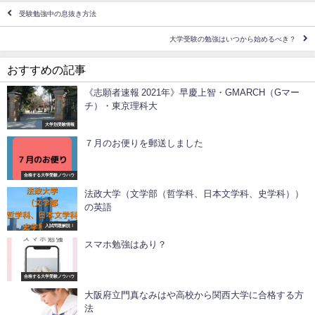
受験勉強中の息抜き方法
大学受験の勉強はいつから始めるべき？
おすすめの記事
《志願者速報 2021年》早慶上智・GMARCH（Gマー
チ）・東京理科大
大学別受験情報
７月のお便りを郵送しました
合格する大学受験ノウハウ
法政大学（文学部（哲学科、日本文学科、史学科））
の英語
入試問題解説！
スマホ勉強はあり？
合格する大学受験ノウハウ
大阪府立門真なみはや高校から関西大学に合格する方
法