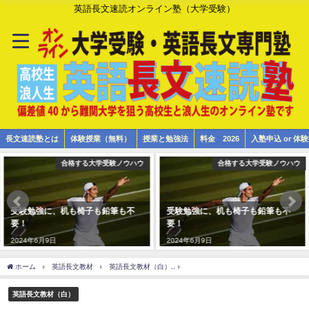
英語長文速読オンライン塾（大学受験）
長文速読塾とは
体験授業（無料）
授業と勉強法
料金 2026
入塾申込 or 
合格する大学受験ノウハウ
合格する大学受験ノウハウ
受験勉強に、机も椅子も鉛筆も不
受験勉強に、机も椅子も鉛筆も不
要！
要！
2024年6月9日
2024年6月9日
ホーム
英語長文教材
英語長文教材（白）
大学入試英語長文 新3年（2年生）白 
英語長文教材（白）