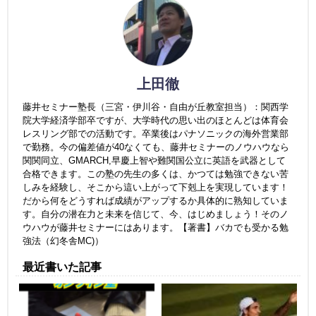
上田徹
藤井セミナー塾長（三宮・伊川谷・自由が丘教室担当）：関西学
院大学経済学部卒ですが、大学時代の思い出のほとんどは体育会
レスリング部での活動です。卒業後はパナソニックの海外営業部
で勤務。今の偏差値が40なくても、藤井セミナーのノウハウなら
関関同立、GMARCH,早慶上智や難関国公立に英語を武器として
合格できます。この塾の先生の多くは、かつては勉強できない苦
しみを経験し、そこから這い上がって下剋上を実現しています！
だから何をどうすれば成績がアップするか具体的に熟知していま
す。自分の潜在力と未来を信じて、今、はじめましょう！そのノ
ウハウが藤井セミナーにはあります。【著書】バカでも受かる勉
強法（幻冬舎MC)）
最近書いた記事