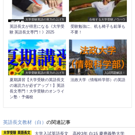
大学受験英語の実力の上げ方
合格する大学受験ノウハウ
英語長文が得意になる《大学受
受験勉強に、机も椅子も鉛筆も
験 英語長文専門！》2025
不要！
大学受験英語の実力の上げ方
入試問題解説！
夏期講習【大学受験の英語長文
法政大学（情報科学部）の英語
の速読力が必ずアップ！】英語
長文専門！大学受験のオンライ
ン塾・予備校
英語長文教材（白）
の関連記事
大学入試英語長文 高校3年 白15 慶應義塾大学