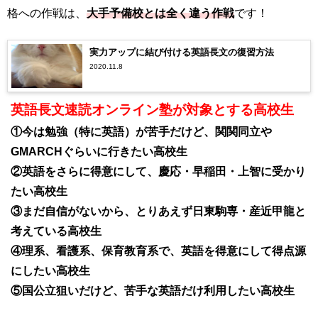
格への作戦は、
大手予備校とは全く違う作戦
です！
実力アップに結び付ける英語長文の復習方法
2020.11.8
英語長文速読オンライン塾が対象とする高校生
①今は勉強（特に英語）が苦手だけど、関関同立や
GMARCHぐらいに行きたい高校生
②英語をさらに得意にして、慶応・早稲田・上智に受かり
たい高校生
③まだ自信がないから、とりあえず日東駒専・産近甲龍と
考えている高校生
④理系、看護系、保育教育系で、英語を得意にして得点源
にしたい高校生
⑤国公立狙いだけど、苦手な英語だけ利用したい高校
生