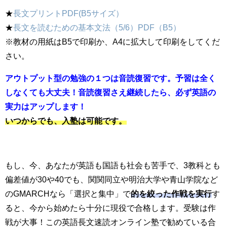
★
長文プリントPDF(B5サイズ）
★
長文を読むための基本文法（5/6）PDF（B5）
※教材の用紙はB5で印刷か、A4に拡大して印刷をしてくだ
さい。
アウトプット型の勉強の１つは音読復習です。予習は全く
しなくても大丈夫！音読復習さえ継続したら、必ず英語の
実力はアップします！
いつからでも、入塾は可能です。
もし、今、あなたが英語も国語も社会も苦手で、3教科とも
偏差値が30や40でも、関関同立や明治大学や青山学院など
のGMARCHなら「選択と集中」で
的を絞った作戦を実行
す
ると、今から始めたら十分に現役で合格します。受験は作
戦が大事！この英語長文速読オンライン塾で勧めている合