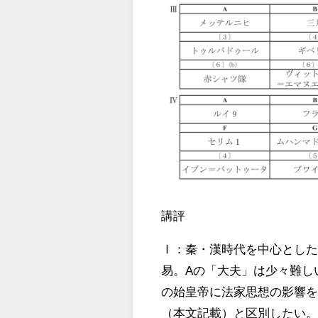
講評
Ⅰ：秦・漢時代を中心とし
易。
A
の「大夫」は少々難し
の始皇帝に法家思想の影響
（本文記載）と区別したい