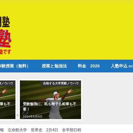
体験授業（無料）
授業と勉強法
料金 2026
入塾申込 o
験ノウハウ
合格する大学受験ノウハウ
筆も不
受験勉強に、机も椅子も鉛筆も不
要！
2024年6月9日
報 立命館大学 世界史 2月4日 全学部日程