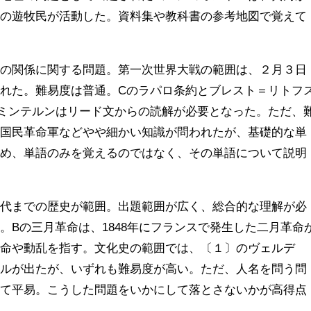
くの遊牧民が活動した。資料集や教科書の参考地図で覚えて
国の関係に関する問題。第一次世界大戦の範囲は、２月３日
された。難易度は普通。
C
のラパロ条約とブレスト＝リトフ
ミンテルンはリード文からの読解が必要となった。ただ、
も国民革命軍などやや細かい知識が問われたが、基礎的な単
ため、単語のみを覚えるのではなく、その単語について説明
。
近代までの歴史が範囲。出題範囲が広く、総合的な理解が必
難。
B
の三月革命は、
1848
年にフランスで発生した二月革命
革命や動乱を指す。文化史の範囲では、〔１〕のヴェルデ
ールが出たが、いずれも難易度が高い。ただ、人名を問う問
じて平易。こうした問題をいかにして落とさないかが高得点