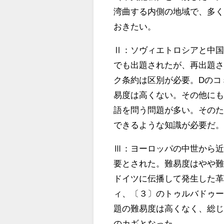
湾曲する内側の地域で、多
おきたい。
Ⅱ：ソヴィエトロシアと中
でも出題されたが、再出題
ク条約は区別が必要。
D
のコ
易度は高くない。その他に
語を問う問題が多い。その
できるような知識が必要だ
Ⅲ：ヨーロッパの中世から
要とされた。難易度はやや
ドイツに伝播して発生した
ィ、〔３〕のトゥルバドゥ
題の難易度は高くなく、総
のカギとなった。