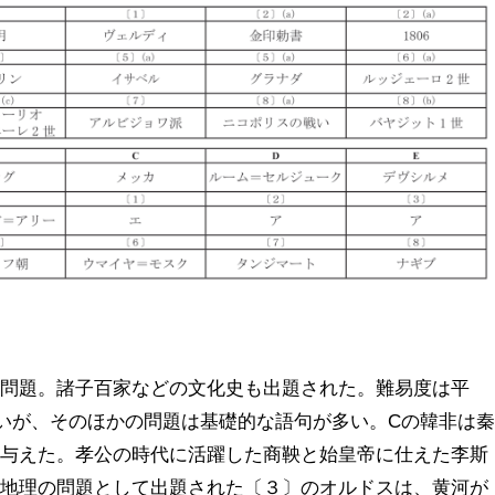
た問題。諸子百家などの文化史も出題された。難易度は平
いが、そのほかの問題は基礎的な語句が多い。
C
の韓非は
を与えた。孝公の時代に活躍した商鞅と始皇帝に仕えた李斯
。地理の問題として出題された〔３〕のオルドスは、黄河が