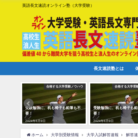
英語長文速読オンライン塾（大学受験）
長文速読塾とは
合格する大学受験ノウハウ
合格する大学受
受験勉強に、机も椅子も鉛筆も不
受験勉強に、机も椅子も鉛
要！
要！
2024年6月9日
2024年6月9日
ホーム
大学別受験情報
大学入試解答速報
解答速