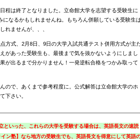
の日程は終了となりました。立命館大学を志望する受験生に
休みになるかもしれませんね。もちろん併願している受験生
もしれませんが、、、
配点方式、2月8日、9日の大学入試共通テスト併用方式が主
応えがあった受験生も、最後まで気を抜かないようにしまし
結果が出るまで分かりません！一発逆転合格をつかみ取って
せんので、あくまで参考程度に。公式解答は立命館大学のホ
って下さい。
同立といった、これらの大学を受験する場合は、英語長文の速読
ライン塾】なら地方の受験生でも、英語長文を得意にして英語