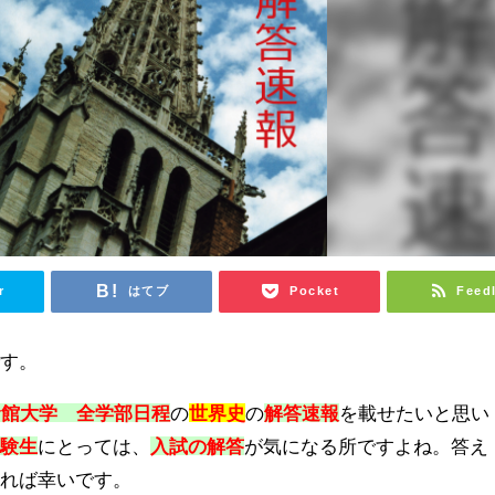
r
はてブ
Pocket
Feed
です。
命館大学 全学部日程
の
世界史
の
解答速報
を載せたいと思い
受験生
にとっては、
入試の解答
が気になる所ですよね。答え
ければ幸いです。