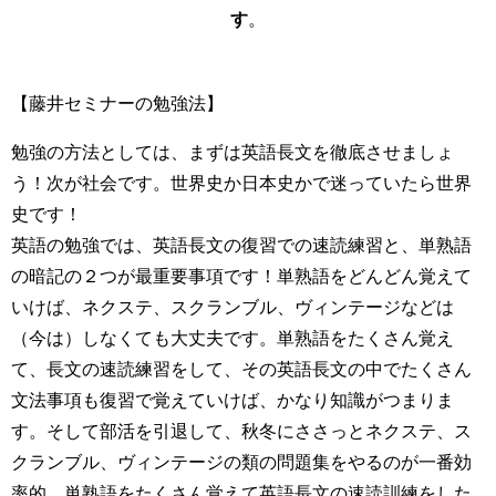
す
。
【藤井セミナーの勉強法】
勉強の方法としては、まずは英語長文を徹底させましょ
う！次が社会です。世界史か日本史かで迷っていたら世界
史です！
英語の勉強では、英語長文の復習での速読練習と、単熟語
の暗記の２つが最重要事項です！単熟語をどんどん覚えて
いけば、ネクステ、スクランブル、ヴィンテージなどは
（今は）しなくても大丈夫です。単熟語をたくさん覚え
て、長文の速読練習をして、その英語長文の中でたくさん
文法事項も復習で覚えていけば、かなり知識がつまりま
す。そして部活を引退して、秋冬にささっとネクステ、ス
クランブル、ヴィンテージの類の問題集をやるのが一番効
率的。単熟語をたくさん覚えて英語長文の速読訓練をした