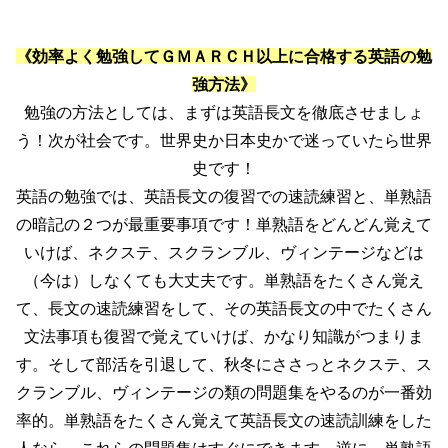
《効率よく勉強してＧＭＡＲＣＨ以上に合格する英語の勉
強方法》
勉強の方法としては、まずは英語長文を徹底させましょ
う！次が社会です。世界史か日本史かで迷っていたら世界
史です！
英語の勉強では、英語長文の復習での速読練習と、単熟語
の暗記の２つが最重要事項です！単熟語をどんどん覚えて
いけば、ネクステ、スクランブル、ヴィンテージなどは
（今は）しなくても大丈夫です。単熟語をたくさん覚え
て、長文の速読練習をして、その英語長文の中でたくさん
文法事項も復習で覚えていけば、かなり知識がつまりま
す。そして部活を引退して、秋冬にささっとネクステ、ス
クランブル、ヴィンテージの類の問題集をやるのが一番効
率的。単熟語をたくさん覚えて英語長文の速読訓練をした