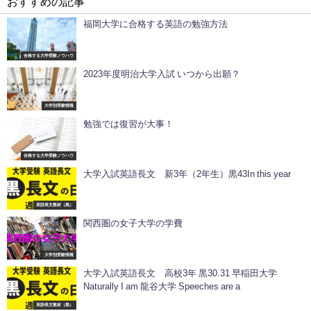
おすすめの記事
福岡大学に合格する英語の勉強方法
合格する大学受験ノウハウ
2023年度明治大学入試 いつから出願？
大学別受験情報
勉強では復習が大事！
合格する大学受験ノウハウ
大学入試英語長文 新3年（2年生）黒43In this year
英語長文教材（黒）
関西圏の女子大学の学費
大学別受験情報
大学入試英語長文 高校3年 黒30.31 早稲田大学
Naturally I am 龍谷大学 Speeches are a
英語長文教材（黒）