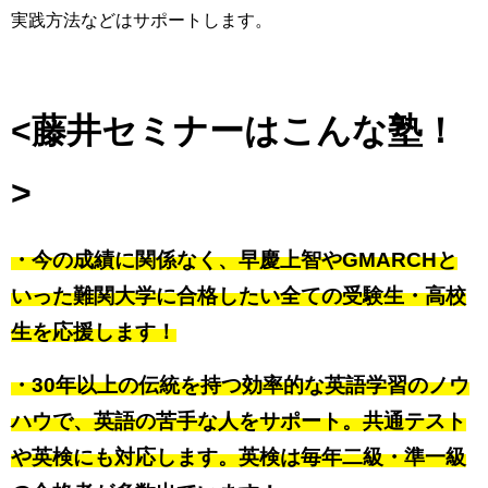
実践方法などはサポートします。
<藤井セミナーはこんな塾！
>
・今の成績に関係なく、早慶上智やGMARCHと
いった難関大学に合格したい全ての受験生・高校
生を応援します！
・30年以上の伝統を持つ効率的な英語学習のノウ
ハウで、英語の苦手な人をサポート。共通テスト
や英検にも対応します。英検は毎年二級・準一級