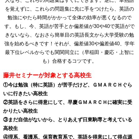
人なら、これらの問題集はすぐにできます。逆に、単熟語
を覚えずに、これらの問題集に先に手をつけたら、英語の
勉強にやたら時間がかかって全体の効率が悪くなるので
す。もし、今、英語が苦手とか偏差値が30や40で英語がで
きないなら、なおさら簡単目の英語長文から大学受験の勉
強を始めるべきです！それが、偏差値30や偏差値40、学年
最下位レベルからでも関関同立に（早稲田・慶応・上智に
も）合格するコツです。
藤井セミナーが対象とする高校生
①今は勉強（特に英語）が苦手だけど、ＧＭＡＲＣＨぐら
いに行きたい高校生
②英語をさらに得意にして、早慶ＧＭＡＲＣＨに確実に受
かりたい高校生
③まだ自信がないから、とりあえず日東駒専と考えている
高校生
④理系、看護系、保育教育系で、英語を得意にして得点源