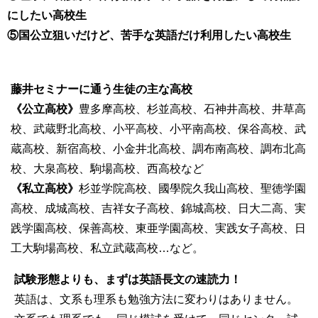
にしたい高校生
⑤国公立狙いだけど、苦手な英語だけ利用したい高校
生
藤井セミナーに通う生徒の主な高校
《公立高校》
豊多摩高校、杉並高校、石神井高校、井草高
校、武蔵野北高校、小平高校、小平南高校、保谷高校、武
蔵高校、新宿高校、小金井北高校、調布南高校、調布北高
校、大泉高校、駒場高校、西高校など
《私立高校》
杉並学院高校、國學院久我山高校、聖徳学園
高校、成城高校、吉祥女子高校、錦城高校、日大二高、実
践学園高校、保善高校、東亜学園高校、実践女子高校、日
工大駒場高校、私立武蔵高校…など。
試験形態よりも、まずは英語長文の速読力！
英語は、文系も理系も勉強方法に変わりはありません。