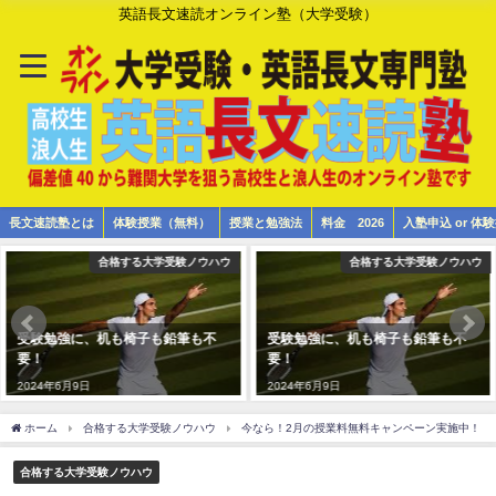
英語長文速読オンライン塾（大学受験）
長文速読塾とは
体験授業（無料）
授業と勉強法
料金 2026
入塾申込 or 
合格する大学受験ノウハウ
合格する大学受験ノウハウ
受験勉強に、机も椅子も鉛筆も不
受験勉強に、机も椅子も鉛筆も不
要！
要！
2024年6月9日
2024年6月9日
ホーム
合格する大学受験ノウハウ
今なら！2月の授業料無料キャンペーン実施中！
合格する大学受験ノウハウ