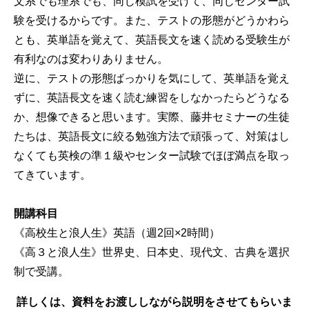
文系でも理系でも、同じ模試を受けて、同じセンター試
験を受けるからです。また、テストの形態がどうかわら
とも、英単語を覚えて、英語長文を速く読める受験生が
有利なのは変わりありません。
逆に、テストの形態ばっかりを気にして、英単語を覚え
ずに、英語長文を速く読む練習をしなかったらどうなる
か、想像できると思います。実際、藤井セミナーの生徒
たちは、英語長文に絞る勉強方法で頑張って、対策はし
なくても英検の準１級やセンター試験でほぼ満点を取っ
てきています。
開講科目
《高校生と浪人生》英語（週2回×2時間）
《高３と浪人生》世界史、日本史、現代文、古典を選択
制で受講。
詳しくは、
資料をお渡ししながら説明をさせてもらいま