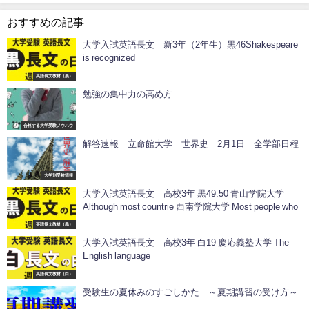
おすすめの記事
大学入試英語長文 新3年（2年生）黒46Shakespeare
is recognized
英語長文教材（黒）
勉強の集中力の高め方
合格する大学受験ノウハウ
解答速報 立命館大学 世界史 2月1日 全学部日程
大学別受験情報
大学入試英語長文 高校3年 黒49.50 青山学院大学
Although most countrie 西南学院大学 Most people who
英語長文教材（黒）
大学入試英語長文 高校3年 白19 慶応義塾大学 The
English language
英語長文教材（白）
受験生の夏休みのすごしかた ～夏期講習の受け方～