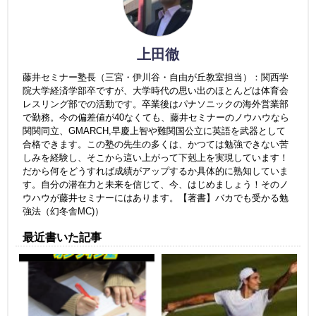
上田徹
藤井セミナー塾長（三宮・伊川谷・自由が丘教室担当）：関西学
院大学経済学部卒ですが、大学時代の思い出のほとんどは体育会
レスリング部での活動です。卒業後はパナソニックの海外営業部
で勤務。今の偏差値が40なくても、藤井セミナーのノウハウなら
関関同立、GMARCH,早慶上智や難関国公立に英語を武器として
合格できます。この塾の先生の多くは、かつては勉強できない苦
しみを経験し、そこから這い上がって下剋上を実現しています！
だから何をどうすれば成績がアップするか具体的に熟知していま
す。自分の潜在力と未来を信じて、今、はじめましょう！そのノ
ウハウが藤井セミナーにはあります。【著書】バカでも受かる勉
強法（幻冬舎MC)）
最近書いた記事