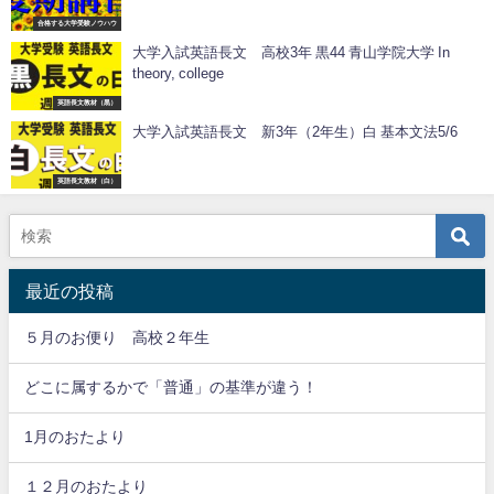
合格する大学受験ノウハウ
大学入試英語長文 高校3年 黒44 青山学院大学 In
theory, college
英語長文教材（黒）
大学入試英語長文 新3年（2年生）白 基本文法5/6
英語長文教材（白）
最近の投稿
５月のお便り 高校２年生
どこに属するかで「普通」の基準が違う！
1月のおたより
１２月のおたより