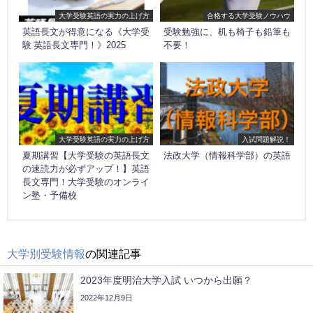
大学受験英語の実力の上げ方
合格する大学受験ノウハウ
英語長文が得意になる《大学受
受験勉強に、机も椅子も鉛筆も
験 英語長文専門！》2025
不要！
大学受験英語の実力の上げ方
入試問題解説！
夏期講習【大学受験の英語長文
法政大学（情報科学部）の英語
の速読力が必ずアップ！】英語
長文専門！大学受験のオンライ
ン塾・予備校
大学別受験情報
の関連記事
2023年度明治大学入試 いつから出願？
2022年12月9日