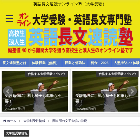
英語長文速読オンライン塾（大学受験）
長文速読塾とは
体験授業（無料）
授業と勉強法
料金 2026
入塾申込 or 
合格する大学受験ノウハウ
合格する大学受験ノウハウ
受験勉強に、机も椅子も鉛筆も不
受験勉強に、机も椅子も鉛筆も不
要！
要！
2024年6月9日
2024年6月9日
ホーム
大学別受験情報
関東圏の女子大学の学費
大学別受験情報